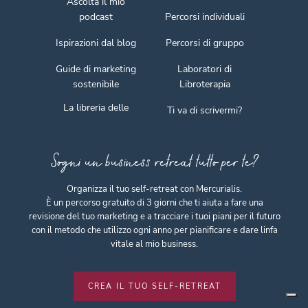
Ascolta il mio
podcast
Percorsi individuali
Ispirazioni dal blog
Percorsi di gruppo
Guide di marketing
Laboratori di
sostenibile
Libroterapia
La libreria delle
Ti va di scrivermi?
Sogni un business retreat tutto per te?
Organizza il tuo self-retreat con Mercurialis.
È un percorso gratuito di 3 giorni che ti aiuta a fare una
revisione del tuo marketing e a tracciare i tuoi piani per il futuro
con il metodo che utilizzo ogni anno per pianificare e dare linfa
vitale al mio business.
CREA IL TUO SELF-RETREAT