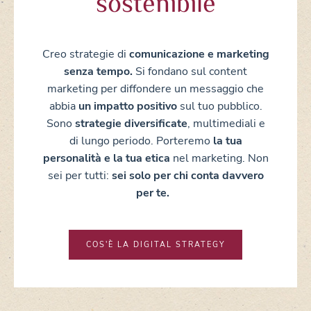
sostenibile
Creo strategie di
comunicazione e marketing
senza tempo.
Si fondano sul
content
marketing
per diffondere un messaggio che
abbia
un impatto positivo
sul tuo pubblico.
Sono
strategie diversificate
, multimediali e
di lungo periodo.
Porteremo
la tua
personalità e la tua etica
nel marketing.
Non
sei per tutti:
sei solo per chi conta davvero
per te.
COS'È LA DIGITAL STRATEGY