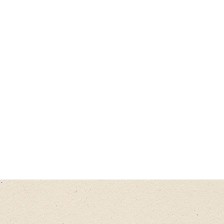
Siamo fatti di storie.
Io credo nel loro potere come
possibilità di incontro e
trasformazione: e tu?