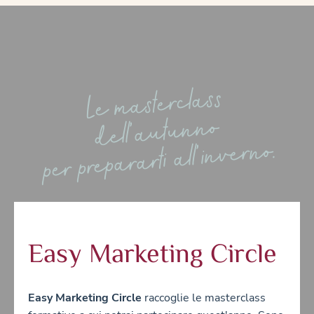
Le
masterclass
dell'autunno
per prepararti all'inverno.
Easy Marketing Circle
Easy Marketing Circle
raccoglie le masterclass