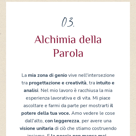
03.
Alchimia della
Parola
La
mia zona di genio
vive nell'intersezione
tra
progettazione e creatività
, tra
intuito e
analisi
. Nel mio lavoro è racchiusa
la mia
esperienza lavorativa e di vita.
Mi piace
ascoltare e
farmi da parte
per
mostrarti
il
potere della tua voce.
Amo vedere le cose
dall'alto,
con leggerezza
, per avere una
visione unitaria
di ciò che stiamo costruendo
insieme. E
la poesia non manca mai.