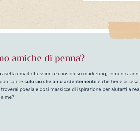
mo amiche di penna?
 casella email riflessioni e consigli su marketing, comunicazion
vido con te
solo ciò che amo ardentemente
e che tiene accesa 
troverai poesia e dosi massicce di ispirazione per aiutarti a real
i a me?