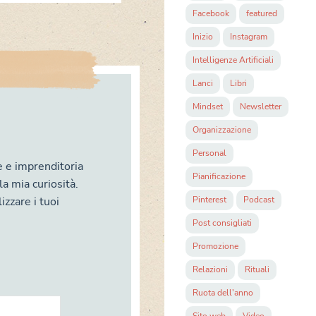
Facebook
featured
Inizio
Instagram
Intelligenze Artificiali
Lanci
Libri
Mindset
Newsletter
Organizzazione
Personal
e e imprenditoria
Pianificazione
la mia curiosità.
izzare i tuoi
Pinterest
Podcast
Post consigliati
Promozione
Relazioni
Rituali
Ruota dell'anno
Sito web
Video