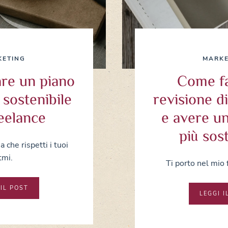
KETING
MARKE
re un piano
Come f
sostenibile
revisione d
eelance
e avere u
più sos
 che rispetti i tuoi
tmi.
Ti porto nel mio 
 IL POST
LEGGI I