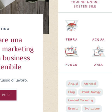
COMUNICAZIONE
SOSTENIBILE
TING
are una
TERRA
ACQUA
i marketing
n business
tenibile
FUOCO
ARIA
flusso di lavoro.
Analisi
Archetipi
Blog
Brand Strategy
L POST
Content Marketing
Esercizi
Evoluzione