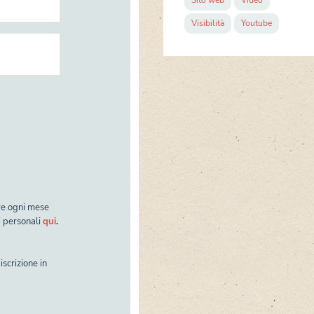
Visibilità
Youtube
ve ogni mese
i personali
qui
.
iscrizione in