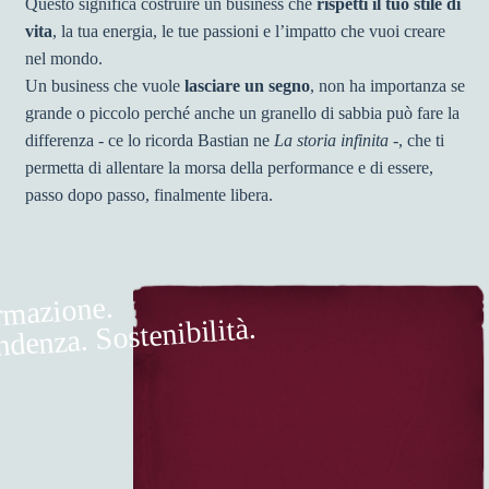
Questo significa costruire un business che
rispetti
il tuo stile di
vita
, la tua energia, le tue passioni e l’impatto che vuoi creare
nel mondo.
Un business che vuole
lasciare un segno
, non ha importanza se
grande o piccolo perché anche un granello di sabbia può fare la
differenza - ce lo ricorda Bastian ne
La storia infinita
-, che ti
permetta di allentare la morsa della performance e di essere,
passo dopo passo, finalmente libera.
rmazione.
ndenza. Sostenibilità.