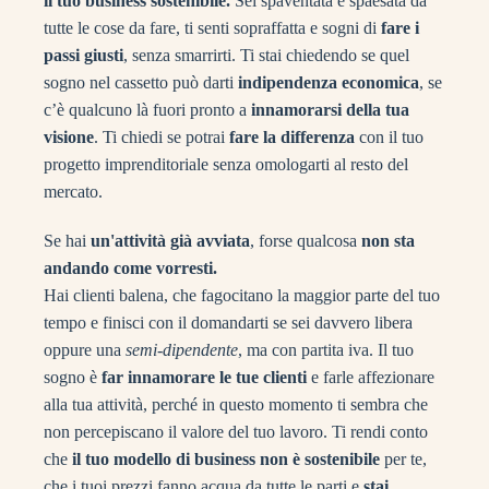
il tuo business sostenibile.
Sei spaventata e spaesata da
tutte le cose da fare, ti senti sopraffatta e sogni di
fare i
passi giusti
, senza smarrirti. Ti stai chiedendo se quel
sogno nel cassetto può darti
indipendenza economica
, se
c’è qualcuno là fuori pronto a
innamorarsi della tua
visione
. Ti chiedi se potrai
fare la differenza
con il tuo
progetto imprenditoriale senza omologarti al resto del
mercato.
Se hai
un'attività già avviata
, forse qualcosa
non sta
andando come vorresti.
Hai clienti balena, che fagocitano la maggior parte del tuo
tempo e finisci con il domandarti se sei davvero libera
oppure una
semi-dipendente
, ma con partita iva. Il tuo
sogno è
far innamorare le tue clienti
e farle affezionare
alla tua attività, perché in questo momento ti sembra che
non percepiscano il valore del tuo lavoro. Ti rendi conto
che
il tuo modello di business non è sostenibile
per te,
che i tuoi prezzi fanno acqua da tutte le parti e
stai