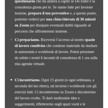
questionario
che mi aiuterà a capire se De-Sider è la
consulenza giusta per te. Se siamo fatte per lavorare
insieme,
preparo il tuo preventivo
e, a questo punto,
potremo vederci per
una chiacchierata di 30 minuti
su Zoom
per dissipare eventuali dubbi riguardo al
percorso che affronteremo insieme.
Ci prepariamo.
Riceverai l’accesso al nostro
spazio
di lavoro condiviso
che contiene materiale da studiare
in autonomia e workbook di lavoro. Potrai prenotare
da subito i nostri 6 incontri di consulenza di 1 ora sulla
mia agenda virtuale.
Ci incontriamo.
Ogni 15 giorni (o ogni settimana, a
seconda del tuo ritmo), mi invierai i workbook con gli
esercizi fatti. Ci incontreremo su Zoom e discuteremo
del lavoro svolto. Ti darò moltissime idee e
suggerimenti, rifletteremo sugli spazi vuoti e le