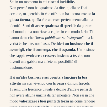
Sei in un momento in cui
ti senti invisibile.
Non perché non hai qualcosa da dire, quella ce l'hai
eccome, ma perché ciò che offri non ha ancora trovato
la
giusta forma
, quella che aderisce perfettamente alla tua
identità. Senti di
avere qualcosa di speciale
da portare
nel mondo, ma non riesci a capire in che modo farlo. Ti
hanno detto che “
basta pubblicare su Instagram
”, ma la
verità è che a te, non basta. Desideri
un business che ti
assomigli
,
che ti contenga, che ti espanda
. Un business
che sappia
evolvere e crescere insieme a te
, che non
diventi una gabbia ma un'eterna possibilità di
trasformazione.
Hai un’idea business e
sei pronta a lanciare la tua
attività
ma stai vivendo con
la paura di non farcela
.
Ti senti una freelance uguale a decine d’altre e pensi di
non avere alcuna unicità da far emergere. Non sai in che
modo
valorizzare i tuoi punti di forza
né come rendere