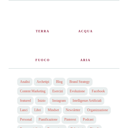
TERRA
ACQUA
FUOCO
ARIA
Analisi
Archetipi
Blog
Brand Strategy
Content Marketing
Esercizi
Evoluzione
Facebook
featured
Inizio
Instagram
Intelligenze Artificiali
Lanci
Libri
Mindset
Newsletter
Organizzazione
Personal
Pianificazione
Pinterest
Podcast