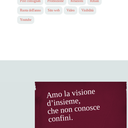
Post consigliati
Promozione
Relazioni
Rituali
Ruota dell'anno
Sito web
Video
Visibilità
Youtube
Amo la visione
d’insieme,
che non conosce
confini.