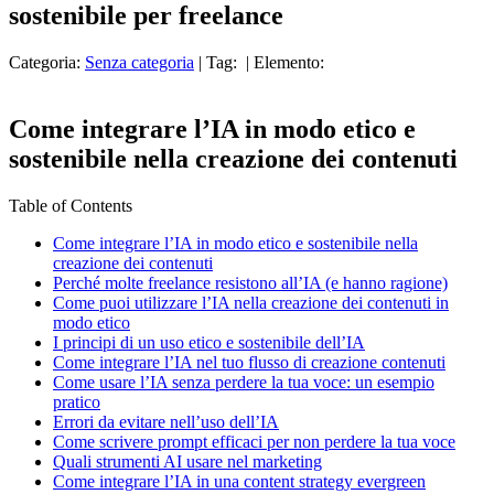
sostenibile per freelance
Categoria:
Senza categoria
| Tag:
| Elemento:
Come integrare l’IA in modo etico e
sostenibile nella creazione dei contenuti
Table of Contents
Come integrare l’IA in modo etico e sostenibile nella
creazione dei contenuti
Perché molte freelance resistono all’IA (e hanno ragione)
Come puoi utilizzare l’IA nella creazione dei contenuti in
modo etico
I principi di un uso etico e sostenibile dell’IA
Come integrare l’IA nel tuo flusso di creazione contenuti
Come usare l’IA senza perdere la tua voce: un esempio
pratico
Errori da evitare nell’uso dell’IA
Come scrivere prompt efficaci per non perdere la tua voce
Quali strumenti AI usare nel marketing
Come integrare l’IA in una content strategy evergreen