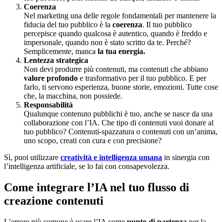
Coerenza
Nel marketing una delle regole fondamentali per mantenere la
fiducia del tuo pubblico è la
coerenza
. Il tuo pubblico
percepisce quando qualcosa è autentico, quando è freddo e
impersonale, quando non è stato scritto da te. Perché?
Semplicemente, manca
la tua energia.
Lentezza strategica
Non devi produrre più contenuti, ma contenuti che abbiano
valore profondo
e trasformativo per il tuo pubblico. E per
farlo, ti servono esperienza, buone storie, emozioni. Tutte cose
che, la macchina, non possiede.
Responsabilità
Qualunque contenuto pubblichi è tuo, anche se nasce da una
collaborazione con l’IA. Che tipo di contenuti vuoi donare al
tuo pubblico? Contenuti-spazzatura o contenuti con un’anima,
uno scopo, creati con cura e con precisione?
Sì, puoi utilizzare
creatività e intelligenza umana
in sinergia con
l’intelligenza artificiale, se lo fai con consapevolezza.
Come integrare l’IA nel tuo flusso di
creazione contenuti
L’errore più comune è usare l’IA come
punto di partenza
per la