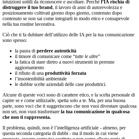
intuizioni sottili da riconoscere e ascoltare. Perché
l’IA rischia di
distruggere il tuo brand
, il lavoro di anni di autorevolezza e
posizionamento coltivati giorno dopo giorno, contenuto dopo
contenuto se non sai come integrarli in modo etico e consapevole
nella tua routine lavorativa.
Ciò che ti fa dubitare dell’utilizzo delle IA per la tua comunicazione
sono spesso:
la paura di
perdere autenticità
il timore di comunicare come “
tutte le altre
”
la fatica di stare dietro a nuovi strumenti in perenne
aggiornamento
il rifiuto di una
produttività forzata
l’insostenibilità ambientale
le dubbie scelte aziendali delle case produttrici.
Alcune di queste voci sono di carattere etico, e la scelta personale di
capire se e come utilizzarle, spetta solo a te. Ma, per una buona
parte, sono voci che ti suggeriscono che non vuoi diventare qualcosa
non sei, non vuoi trasformare
la tua comunicazione in qualcosa
che non ti rappresenta.
Il problema, quindi, non è l’intelligenza artificiale - almeno, per
questa seconda categoria di dubbi - ma il modo in cui viene
proposta, ovvero come tua sostituta e non come alleata.goria di