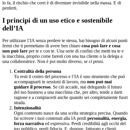
lo fa, il rischio che corri è di diventare invisibile nella massa. E di
perderti.
I principi di un uso etico e sostenibile
dell’IA
Per utilizzare l’IA senza perdere te stessa, hai bisogno di alcuni punti
fermi che ti permettano di avere ben chiaro
cosa può fare e cosa
non può fare
per te e con te. Una serie di confini che metti tra te e
la macchina, proprio come faresti con una tua cliente o la delega a
una collaboratrice. Non è poi molto diverso, se ci pensi.
Centralità della persona
Tu resti il centro del processo e l’IA è uno strumento che può
accompagnarti in sessioni di lavoro, ma
non può mai
guidare il processo
. Se ciò accade, stai delegando il futuro
del tuo business a una macchina che, per altro, tende a darti
ragione e a compiacerti anche quando sei completamente fuori
strada.
Intenzionalità
Ogni contenuto nasce da una scelta strategica precisa. Quando
fai scrivere i tuoi contenuti alla IA perdi
personalità, energia,
forza narrativa
ed espressiva. Perdi credibilità agli occhi del
tuo pubblico, perdi fiducia. E, dunque, fatturato e clienti.