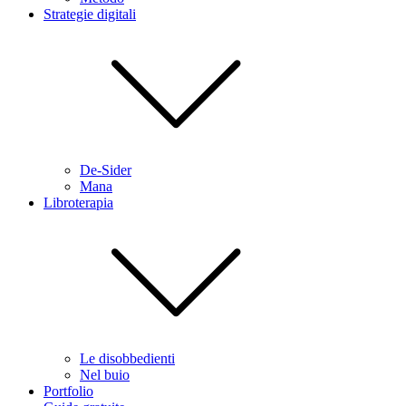
Strategie digitali
De-Sider
Mana
Libroterapia
Le disobbedienti
Nel buio
Portfolio