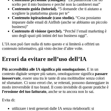
scelto per il mio business e perché non la cambierei mai”
Contenuto guida (tutorial).
“5 domande che ti aiutano a
scegliere la piattaforma giusta per te”
Contenuto ispirazionale (caso studio).
“Cosa possiamo
imparare dalle email di AirBnb (anche se abbiamo un piccolo
business)”
Contenuto di visione (perché).
“Perché l’email marketing è
uno degli spazi più intimi del tuo business oggi”.
L’IA non può fare nulla di tutto questo e si limiterà a offrirti un
contenuto informativo, già visto decine d’altre volte.
Errori da evitare nell’uso dell’IA
Più accessibilità alle IA significa più omologazione.
E in un
contesto digitale sempre più saturo, omologazione significa
passare
inosservate
, essere una tra le tante di una moltitudine senza colori
né sfumature. Ci sono errori che, se reiterati, possono danneggiare in
modo irreversibile il tuo brand. Il costo invisibile di queste pratiche è
l’erosione del tuo fatturato
, anche se tu ancora non lo sai.
Evita di:
utilizzare i testi generati dalle IA senza rielaborarli: si