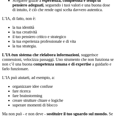
Scegliere grazie a
esperienza, complessità e tempi di
pensiero adeguati
, seguendo i tuoi valori e una buona dose
di intuito, è ciò che rende ogni scelta davvero autentica.
L’IA, di fatto, non è:
la tua identità
la tua creatività
il tuo pensiero critico e strategico
la tua esperienza professionale e di vita
la tua strategia.
L’IA è
un
sistema che rielabora informazioni
, suggerisce
connessioni, velocizza passaggi. Uno strumento che non funziona se
non c’è una buona
competenza umana e di expertise
a guidarlo e
farlo funzionare.
L’IA può aiutarti, ad esempio, a:
organizzare idee confuse
fare ricerca
fare brainstorming
creare strutture chiare e logiche
superare momenti di blocco
Ma non può - e non deve -
sostituire il tuo sguardo sul mondo.
Se