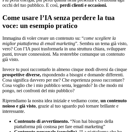
occhi del tuo pubblico. E così,
perdi clienti e occasioni.
Come usare l’IA senza perdere la tua
voce: un esempio pratico
Immagina di voler creare un contenuto su: “
come scegliere la
miglior piattaforma di email marketing
”. Sembra un tema già visto,
vero? Con l’IA puoi trasformarla in una struttura chiara, sviluppare
punti, trovare connessioni. Ma resterebbe comunque un contenuto
già visto.
Invece tu puoi raccontarlo in almeno cinque modi diversi da cinque
prospettive diverse,
rispondendo a bisogni e domande differenti.
Cosa significa davvero per me? Che esperienza posso raccontare?
Cosa voglio che i mio pubblico senta, leggendo? In che modo mi
pongo, nei confronti del mio pubblico?
Riprendiamo la nostra idea iniziale e vediamo come,
un contenuto
noioso e già visto
, grazie al tuo sguardo può tornare brillante e
interessante.
Contenuto di avvertimento.
“Non hai bisogno della
piattaforma più costosa per fare email marketing”
Contenuto personale (consiglio).
“La piattaforma che ho