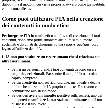
dubbi – ma il modo in cui viene proposta, ovvero come tua sostituta
e non come alleata.
Come puoi utilizzare l’IA nella creazione
dei contenuti in modo etico
Per
integrare l’
IA
in modo etico
nel flusso di creazione dei tuoi
contenuti, dobbiamo prima smontare alcuni falsi miti, molto
acclamati e divulgati da chiunque voglia
vendere-qualsiasi-cosa
legato all’utilizzo delle IA.
L’IA non può sostituire un essere umano che si relaziona con
altri esseri umani.
Se hai un personal brand, i tuoi contenuti devono essere
empatici, relazionali
. Far sentire il tuo pubblico accolto,
capito, compreso.
Senza
creatività
non sei riconoscibile, ma uguale a decine
d’altri che utilizzano le IA proprio come te. E scrivono e
comunicano allo stesso modo.
Se desideri avere
un impatto positivo
sulla società, uno dei
tuoi poteri è
cambiare la narrazione dominante
con il tuo
business e il tuo lavoro.