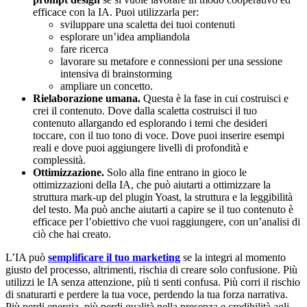
efficace con la IA. Puoi utilizzarla per:
sviluppare una scaletta dei tuoi contenuti
esplorare un’idea ampliandola
fare ricerca
lavorare su metafore e connessioni per una sessione
intensiva di brainstorming
ampliare un concetto.
Rielaborazione umana.
Questa è la fase in cui costruisci e
crei il contenuto. Dove dalla scaletta costruisci il tuo
contenuto allargando ed esplorando i temi che desideri
toccare, con il tuo tono di voce. Dove puoi inserire esempi
reali e dove puoi aggiungere livelli di profondità e
complessità.
Ottimizzazione.
Solo alla fine entrano in gioco le
ottimizzazioni della IA, che può aiutarti a ottimizzare la
struttura mark-up del plugin Yoast, la struttura e la leggibilità
del testo. Ma può anche aiutarti a capire se il tuo contenuto è
efficace per l’obiettivo che vuoi raggiungere, con un’analisi di
ciò che hai creato.
L’IA può
semplificare il tuo marketing
se la integri al momento
giusto del processo, altrimenti, rischia di creare solo confusione. Più
utilizzi le IA senza attenzione, più ti senti confusa. Più corri il rischio
di snaturarti e perdere la tua voce, perdendo la tua forza narrativa.
Più perdi energia, più perdi qualità nella presenza e credibilità agli