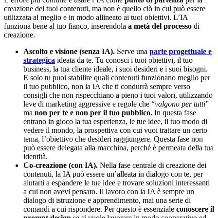
creazione dei tuoi contenuti, ma non è quello ciò in cui può essere
utilizzata al meglio e in modo allineato ai tuoi obiettivi. L’IA
funziona bene al tuo fianco, inserendola
a metà del processo
di
creazione.
Ascolto e visione (senza IA).
Serve una
parte progettuale e
strategica
ideata da te. Tu conosci i tuoi obiettivi, il tuo
business, la tua cliente ideale, i suoi desideri e i suoi bisogni.
E solo tu puoi stabilire quali contenuti funzionano meglio per
il tuo pubblico, non la IA che ti condurrà sempre verso
consigli che non rispecchiano a pieno i tuoi valori, utilizzando
leve di marketing aggressive e regole che “
valgono per tutti
”
ma
non per te e non per il tuo pubblico.
In questa fase
entrano in gioco la tua esperienza, le tue idee, il tuo modo di
vedere il mondo, la prospettiva con cui vuoi trattare un certo
tema, l’obiettivo che desideri raggiungere. Questa fase non
può essere delegata alla macchina, perché è permeata della tua
identità.
Co-creazione (con IA).
Nella fase centrale di creazione dei
contenuti, la IA può essere un’alleata in dialogo con te, per
aiutarti a espandere le tue idee e trovare soluzioni interessanti
a cui non avevi pensato. Il lavoro con la IA è sempre un
dialogo di istruzione e apprendimento, mai una serie di
comandi a cui rispondere. Per questo è essenziale
conoscere il
prompt design
se si vuole lavorare in modo cooperativo ed