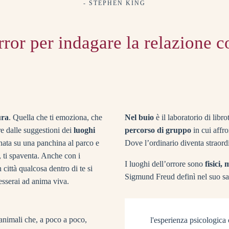
- STEPHEN KING
rror per indagare la relazione c
ura
. Quella che ti emoziona, che
Nel buio
è il laboratorio di libr
re dalle suggestioni dei
luoghi
percorso di gruppo
in cui affr
onata su una panchina al parco e
Dove l’ordinario diventa straord
, ti spaventa. Anche con i
I luoghi dell’orrore sono
fisici,
 città qualcosa dentro di te si
Sigmund Freud definì nel suo sa
fesserai ad anima viva.
oi animali che, a poco a poco,
l'esperienza psicologica 