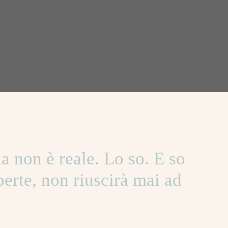
lia non è reale. Lo so. E so
perte, non riuscirà mai ad