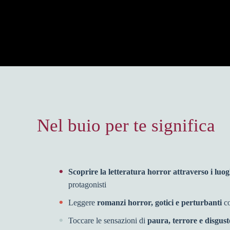
Nel buio per te significa
Scoprire
la letteratura horror attraverso i luo
protagonisti
Leggere
romanzi horror, gotici e perturbanti
c
Toccare
le sensazioni di
paura, terrore e disgus