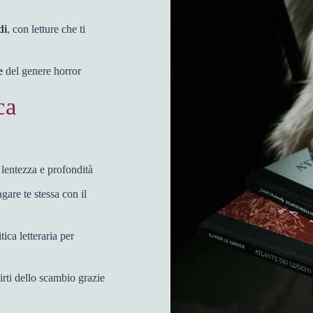
di
, con letture che ti
e
del genere horror
ca
i lentezza e profondità
gare te stessa con il
ica letteraria per
hirti dello scambio grazie