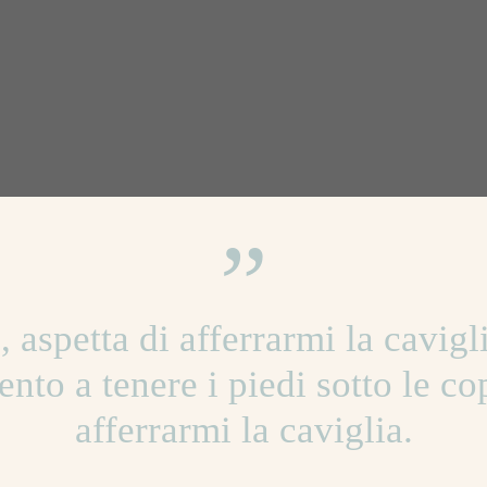
”
o, aspetta di afferrarmi la cavig
ento a tenere i piedi sotto le co
afferrarmi la caviglia.