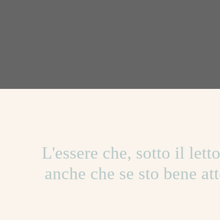
L'essere che, sotto il lett
anche che se sto bene att