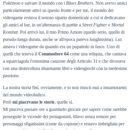
Pokémon
e salvare il mondo con i
Blues Brothers
. Non avevo amici
particolarmente attivi su questo fronte e per me, il mondo dei
videogame restava il noioso sipario domenicale a cui si dedicavano
gli amici al bar, in un'alternanza di partite a
Street Fighter
e
Mortal
Kombat
. Poi arrivò lui, il mio Primo Amore (quello serio, quello di
pseudo-lunga durata, anche se all'epoca pareva lunghissima). Lui
amava i videogame da quando era un pupattolo in fasce. Uno di
quelli che teneva il
Commodore 64
come una reliquia, che cantava
a squarciagola l'omonima canzone degli Articolo 31 e che divorava
con una disinvoltura disarmante libri e videogiochi con la medesima
passione.
La nostra storia finì, ovviamente, e io non riuscii mai a innamorarmi
del mondo videoludico.
Però
mi piacevano le storie
, quelle sì.
Mi piaceva passare ore a guardarlo giocare per sapere come sarebbe
proseguite le vicende dei protagonisti, tifavo senza remore per
personaggi sfigatissimi (come da copione) e restavo imbrigliata per