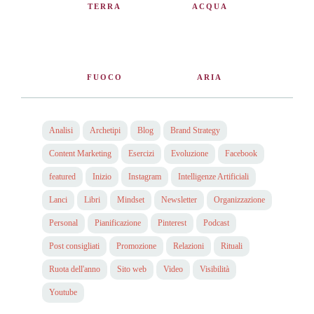
TERRA
ACQUA
FUOCO
ARIA
Analisi
Archetipi
Blog
Brand Strategy
Content Marketing
Esercizi
Evoluzione
Facebook
featured
Inizio
Instagram
Intelligenze Artificiali
Lanci
Libri
Mindset
Newsletter
Organizzazione
Personal
Pianificazione
Pinterest
Podcast
Post consigliati
Promozione
Relazioni
Rituali
Ruota dell'anno
Sito web
Video
Visibilità
Youtube