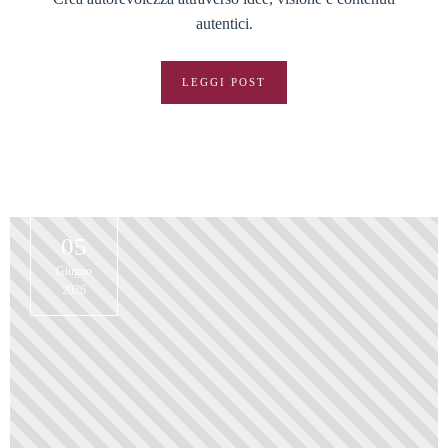
autentici.
LEGGI POST
05
Giugno
2026