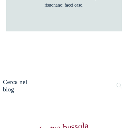
risuonano: facci caso.
Cerca nel
blog
La tua bussola