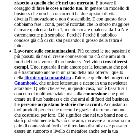
rispetto a quello che c'è nel tuo mercato.
E trovare il
coraggio di
fare le cose a modo tuo.
In genere un modello di
business che non ha concorrenti ha due opzioni di vita:
diventa l'innovazione o non è sostenibile. E con questo dato
dobbiamo fare i conti, perché ricordati che lo sforzo maggiore
è creare qualcosa da 0 a 1, mentre creare qualcosa da 1 a N è
estremamente più semplice. Perché? Perché il pubblico
conosce già ciò di cui stai parlando: il grosso della fatica è
fatto.
Lavorare sulle contaminazioni.
Più conosci le tue passioni e
più possibilità hai di creare connessioni tra ciò che ami al di
fuori del tuo lavoro e il tuo business. Nel video
trovi diversi
esempi.
Uno, riguarda il mio amore per la letteratura che poi
si è trasformato anche in un ramo della mia offerta - quello
della
libroterapia umanistica
- l'altro, è quello del progetto di
Gnambook
, che unisce letteratura e ricette in una newsletter
adorabile. Quello che serve, in questo caso, non è basarti sul
concetto di multipotenziale, ma sulla
connessione
che puoi
creare tra il tuo business e ciò che ami al di fuori del business.
Le persone acquistano le storie che racconti.
Acquistano i
tuoi prodotti per ciò che racconti e grazie al terreno comune
che costruisci per loro. Ciò significa che nel tuo brand non ci
starà probabilmente
tutto
ciò che ami, ma avere al massimo un
paio di connessioni forti che ti rendano distintiva - e possano
essere un supporto a livello di metafore anche per la tua