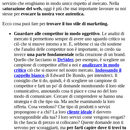
servizio che eroghiamo in modo unico rispetto al mercato. Nella
s
aturazione del web,
oggi è più che mai importante lavorare su noi
stesse per
evocare la nostra voce autentica.
Ecco cosa puoi fare per
trovare il tuo stile di marketing.
Guardare alle competitor in modo oggettivo
. Le analisi di
mercato ti permettono sempre di avere uno sguardo critico su
ciò che si muove intorno a te. E, sebbene ci sia chi sostiene
che l'analisi delle competitor non è importante, io credo sia
invece
una parte fondamentale
nella creazione di un brand.
Quello che facciamo in
DeSider
,
per esempio, è scegliere un
campione di competitor affini a noi e
analizzare in modo
critico
ciò che si muove nel nostro mercato.
Indossando il
cappello bianco
di Edward De Bondo, per intenderci. Il
consiglio che ti do, quindi, è di scegliere un campione di
competitor e farti un po' di domande monitorando il loro stile
comunicativo, annotando cosa ti piace e cosa no del loro
modo di comunicare. Cercare di comprendere se hanno una
strategia e di che tipo sia. Ma anche esaminando la loro
offerta. Cosa vendono? Che tipo di prodotti o servizi
propongono e a chi? La loro
cliente ideale
è davvero
sovrapponibile alla tua? I loro servizi come vengono erogati?
In che fascia di prezzo si collocano? Queste domande non ti
servono per scoraggiarti, ma
per farti capire dove ti trovi tu