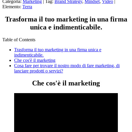
Categoria:
Marketing
| Tag:
Brand Strategy
,
Mindset
,
Video
|
Elemento:
Terra
Trasforma il tuo marketing in una firma
unica e indimenticabile.
Table of Contents
Trasforma il tuo marketing in una firma unica e
indimenticabile.
Che cos'è il marketing
Cosa fare per trovare il nostro modo di fare marketing, di
lanciare prodotti o servizi?
Che cos'è il marketing