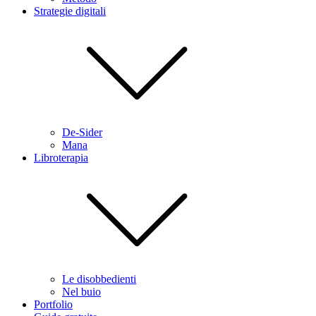
Strategie digitali
De-Sider
Mana
Libroterapia
Le disobbedienti
Nel buio
Portfolio