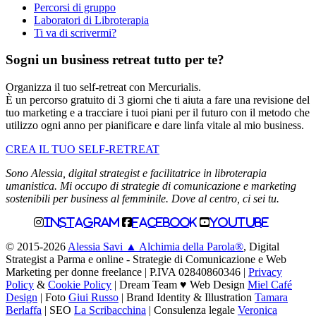
Percorsi di gruppo
Laboratori di Libroterapia
Ti va di scrivermi?
Sogni un business retreat tutto per te?
Organizza il tuo self-retreat con Mercurialis.
È un percorso gratuito di 3 giorni che ti aiuta a fare una revisione del
tuo marketing e a tracciare i tuoi piani per il futuro con il metodo che
utilizzo ogni anno per pianificare e dare linfa vitale al mio business.
CREA IL TUO SELF-RETREAT
Sono Alessia, digital strategist e facilitatrice in libroterapia
umanistica. Mi occupo di strategie di comunicazione e marketing
sostenibili per business al femminile. Dove al centro, ci sei tu.
Instagram
Facebook
Youtube
© 2015-2026
Alessia Savi ▲ Alchimia della Parola®
, Digital
Strategist a Parma e online - Strategie di Comunicazione e Web
Marketing per donne freelance | P.IVA 02840860346 |
Privacy
Policy
&
Cookie Policy
| Dream Team ♥ Web Design
Miel Café
Design
| Foto
Giui Russo
| Brand Identity & Illustration
Tamara
Berlaffa
| SEO
La Scribacchina
| Consulenza legale
Veronica