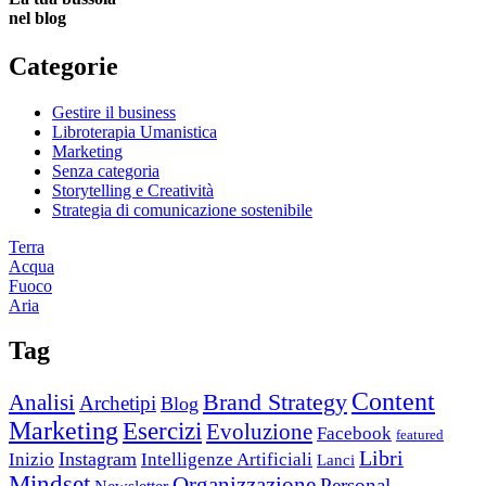
nel blog
Categorie
Gestire il business
Libroterapia Umanistica
Marketing
Senza categoria
Storytelling e Creatività
Strategia di comunicazione sostenibile
Terra
Acqua
Fuoco
Aria
Tag
Content
Brand Strategy
Analisi
Archetipi
Blog
Marketing
Esercizi
Evoluzione
Facebook
featured
Libri
Instagram
Inizio
Intelligenze Artificiali
Lanci
Mindset
Organizzazione
Personal