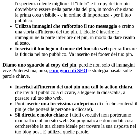
l'esperienza utente migliore. Il "titolo" e il copy del tuo pin
dovrebbero essere nella parte alta del pin, in modo che siano
la prima cosa visibile - e in ordine di importanza - per il tuo
pubblico.
Utilizza immagini che rafforzino il tuo messaggio
e creino
una storia all'interno del tuo pin. L'ideale è inserire le
immagini nella parte inferiore del pin, in modo da dare risalto
al testo.
Inserisci il tuo logo o il nome del tuo sito web
per rafforzare
la fiducia nel tuo pubblico. Va inserito nel footer del tuo pin.
Diamo uno sguardo al copy dei pin
, perché non solo di immagini
vive Pinterest ma, anzi,
è un gioco di SEO
e strategia basata sulle
parole chiave.
Inserisci all'interno dei tuoi pin una call to action chiara
,
che inviti il pubblico a cliccare, a leggere la didascalia, a
passare sul tuo sito web.
Puoi inserire
una brevissima anteprima
di ciò che conterrà il
pin (e che porterà le persone a cliccare).
Sii diretta e molto chiara:
i titoli evocativi non porteranno
mai traffico al tuo sito web. Sii pragmatica e domandati cosa
cercherebbe la tua cliente ideale per trovare la sua risposta nel
tuo blog post. E utilizza quelle parole.