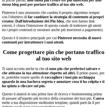
In poche parole,
non basta più creare tre pin differenti
per uno
stesso blog post
per portare traffico al tuo sito web.
Pinterest è uno strumento che cambia il proprio algoritmo sempre
con l'obiettivo di
far cambiare la strategia di contenuto ai propri
creator.
Dall'introduzione dei Pin Idea
, che non hanno link
esterni, è chiara l'intenzione di questo canale di trattenere gli utenti
tra i propri contenuti (e mostrare anche più inserzioni a pagamento).
Questo è il motivo principale per cui
Pinterest necessita di nuovi
contenuti per intrattenere i suoi utenti.
Come progettare pin che portano traffico
al tuo sito web
Ti sarai accorta anche tu che
ci sono pin che preferisci salvare e
che attirano la tua attenzione rispetto ad altri.
Il primo passo, per
te, potrebbe essere quello di
raccogliere i tuoi pin acchiappa
sguardo in una bacheca segreta e annotare cosa ti ha colpita e ti
ha spinta a cliccare sul pin.
Questo ti aiuterà in una prima fase di ricerca e brainstorming prima
di passare all'aspetto più tecnico della creazione dei tuoi pin.
Canva
mette a tua disposizione moltissimi template, quindi parti da lì per
definire quali siano i layout migliori per te.