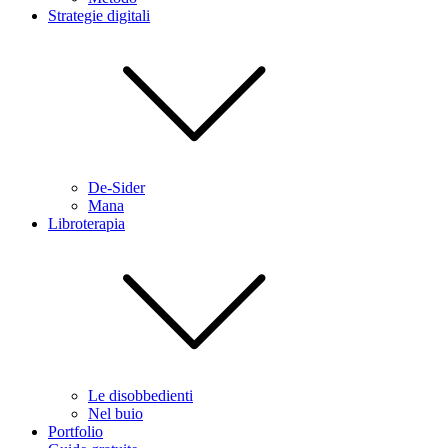
Strategie digitali
De-Sider
Mana
Libroterapia
Le disobbedienti
Nel buio
Portfolio