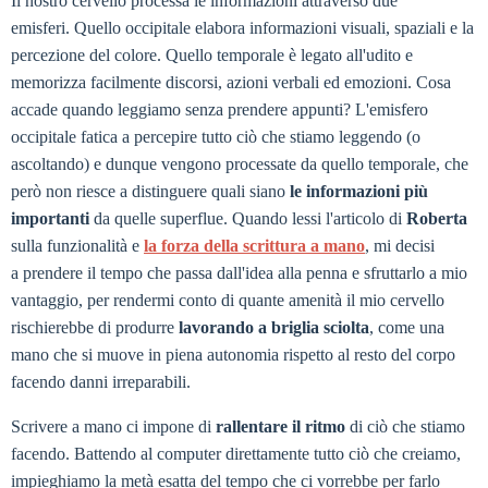
Il nostro cervello processa le informazioni attraverso due
emisferi. Quello occipitale elabora informazioni visuali, spaziali e la
percezione del colore. Quello temporale è legato all'udito e
memorizza facilmente discorsi, azioni verbali ed emozioni. Cosa
accade quando leggiamo senza prendere appunti? L'emisfero
occipitale fatica a percepire tutto ciò che stiamo leggendo (o
ascoltando) e dunque vengono processate da quello temporale, che
però non riesce a distinguere quali siano
le informazioni più
importanti
da quelle superflue. Quando lessi l'articolo di
Roberta
sulla funzionalità e
la forza della scrittura a mano
, mi decisi
a prendere il tempo che passa dall'idea alla penna e sfruttarlo a mio
vantaggio, per rendermi conto di quante amenità il mio cervello
rischierebbe di produrre
lavorando a briglia sciolta
, come una
mano che si muove in piena autonomia rispetto al resto del corpo
facendo danni irreparabili.
Scrivere a mano ci impone di
rallentare il ritmo
di ciò che stiamo
facendo. Battendo al computer direttamente tutto ciò che creiamo,
impieghiamo la metà esatta del tempo che ci vorrebbe per farlo