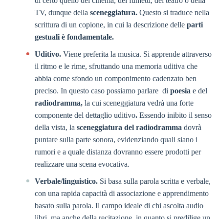
di certo quello del cinema, dei fumetti, del teatro o della
TV, dunque della
sceneggiatura.
Questo si traduce nella
scrittura di un copione, in cui la descrizione delle
parti
gestuali è fondamentale.
Uditivo.
Viene preferita la musica. Si apprende attraverso
il ritmo e le rime, sfruttando una memoria uditiva che
abbia come sfondo un componimento cadenzato ben
preciso. In questo caso possiamo parlare di
poesia
e del
radiodramma,
la cui sceneggiatura vedrà una forte
componente del dettaglio uditivo
.
Essendo inibito il senso
della vista, la
sceneggiatura del radiodramma
dovrà
puntare sulla parte sonora, evidenziando quali siano i
rumori e a quale distanza dovranno essere prodotti per
realizzare una scena evocativa.
Verbale/linguistico.
Si basa sulla parola scritta e verbale,
con una rapida capacità di associazione e apprendimento
basato sulla parola. Il campo ideale di chi ascolta audio
libri, ma anche della recitazione, in quanto si predilige un