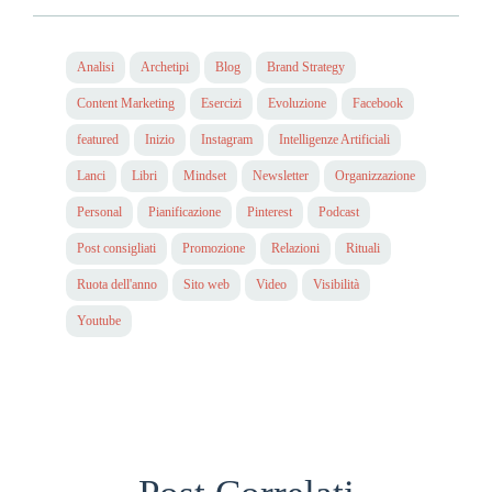
Analisi
Archetipi
Blog
Brand Strategy
Content Marketing
Esercizi
Evoluzione
Facebook
featured
Inizio
Instagram
Intelligenze Artificiali
Lanci
Libri
Mindset
Newsletter
Organizzazione
Personal
Pianificazione
Pinterest
Podcast
Post consigliati
Promozione
Relazioni
Rituali
Ruota dell'anno
Sito web
Video
Visibilità
Youtube