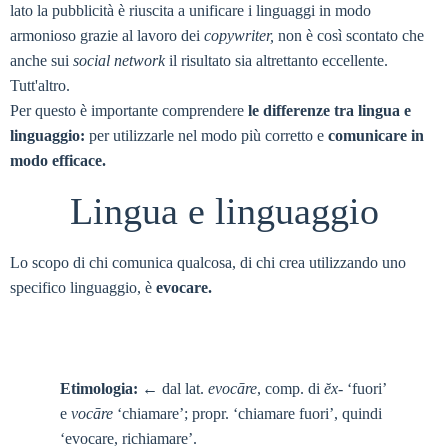
lato la pubblicità è riuscita a unificare i linguaggi in modo
armonioso grazie al lavoro dei
copywriter,
non è così scontato che
anche sui
social network
il risultato sia altrettanto eccellente.
Tutt'altro.
Per questo è importante comprendere
le differenze tra lingua e
linguaggio:
per utilizzarle nel modo più corretto e
comunicare in
modo efficace.
Lingua e linguaggio
Lo scopo di chi comunica qualcosa, di chi crea utilizzando uno
specifico linguaggio, è
evocare.
Etimologia:
← dal lat.
evoc
ā
re
, comp. di
ĕ
x-
‘fuori’
e
voc
ā
re
‘chiamare’; propr. ‘chiamare fuori’, quindi
‘evocare, richiamare’.