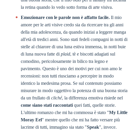
la retina quando lo vedo sotto forma di arte visiva.
Emozionare con le parole non è affatto facile.
Il mio
amore per le arti visive credo sia da ricercare tra gli anni
della mia adolescenza, da quando iniziai a leggere manga
all'età di tredici anni. Sono stati fedeli compagni in notti di
stelle al chiarore di una luna estiva immensa, in notti buie
di luna nuova fatte di
plaid
, tè e biscotti adagiati sul
comodino, pericolosamente in bilico tra legno e
pavimento. Questo è uno dei motivi per cui non amo le
recensioni: non tutti riusciamo a percepire in modo
identico la medesima prosa. Se sul contenuto possiamo
misurare in modo oggettivo la potenza di una buona storia
da un frullato di
cliché
, la differenza emotiva risiede nel
come siano stati raccontati
quei fatti, quelle storie.
L'ultimo romanzo che mi ha commossa è stato "
My Little
Moray Eel
" mentre quello che mi ha fatto versare più
lacrime di tutti, immagino sia stato "
Speak
", invece.