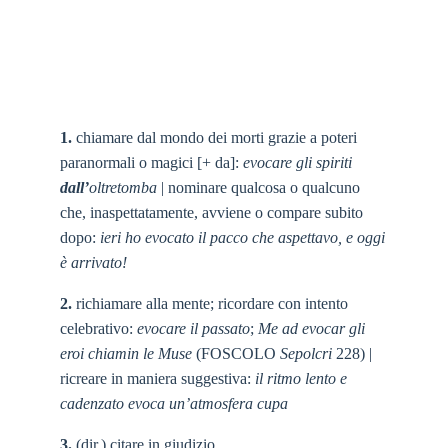
1.
chiamare dal mondo dei morti grazie a poteri
paranormali o magici [+ da]:
evocare gli spiriti
dall’
oltretomba
| nominare qualcosa o qualcuno
che, inaspettatamente, avviene o compare subito
dopo:
ieri ho evocato il pacco che aspettavo, e oggi
è arrivato!
2.
richiamare alla mente; ricordare con intento
celebrativo:
evocare il passato
;
Me ad evocar gli
eroi chiamin le Muse
(FOSCOLO
Sepolcri
228) |
ricreare in maniera suggestiva:
il ritmo lento e
cadenzato evoca un’atmosfera cupa
3.
(dir.) citare in giudizio