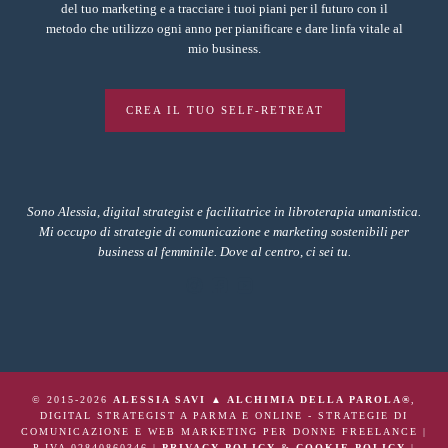
del tuo marketing e a tracciare i tuoi piani per il futuro con il
metodo che utilizzo ogni anno per pianificare e dare linfa vitale al
mio business.
CREA IL TUO SELF-RETREAT
Sono Alessia, digital strategist e facilitatrice in libroterapia umanistica.
Mi occupo di strategie di comunicazione e marketing sostenibili per
business al femminile. Dove al centro, ci sei tu.
© 2015-2026
ALESSIA SAVI ▲ ALCHIMIA DELLA PAROLA®
,
DIGITAL STRATEGIST A PARMA E ONLINE - STRATEGIE DI
COMUNICAZIONE E WEB MARKETING PER DONNE FREELANCE |
P.IVA 02840860346 |
PRIVACY POLICY
&
COOKIE POLICY
|