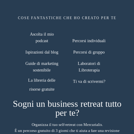
COSE FANTASTICHE CHE HO CREATO PER TE
risorse gratuite
Ascolta il mio
podcast
Percorsi individuali
Ispirazioni dal blog
Percorsi di gruppo
Guide di marketing
Laboratori di
sostenibile
Libroterapia
La libreria delle
Ti va di scrivermi?
Sogni un business retreat tutto
per te?
Organizza il tuo self-retreat con Mercurialis.
È un percorso gratuito di 3 giorni che ti aiuta a fare una revisione