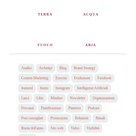
TERRA
ACQUA
FUOCO
ARIA
Analisi
Archetipi
Blog
Brand Strategy
Content Marketing
Esercizi
Evoluzione
Facebook
featured
Inizio
Instagram
Intelligenze Artificiali
Lanci
Libri
Mindset
Newsletter
Organizzazione
Personal
Pianificazione
Pinterest
Podcast
Post consigliati
Promozione
Relazioni
Rituali
Ruota dell'anno
Sito web
Video
Visibilità