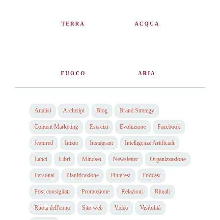
TERRA
ACQUA
FUOCO
ARIA
Analisi
Archetipi
Blog
Brand Strategy
Content Marketing
Esercizi
Evoluzione
Facebook
featured
Inizio
Instagram
Intelligenze Artificiali
Lanci
Libri
Mindset
Newsletter
Organizzazione
Personal
Pianificazione
Pinterest
Podcast
Post consigliati
Promozione
Relazioni
Rituali
Ruota dell'anno
Sito web
Video
Visibilità