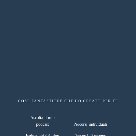
COSE FANTASTICHE CHE HO CREATO PER TE
risorse gratuite
Ascolta il mio
podcast
Percorsi individuali
Ispirazioni dal blog
Percorsi di gruppo