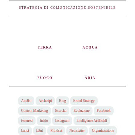
STRATEGIA DI COMUNICAZIONE SOSTENIBILE
TERRA
ACQUA
FUOCO
ARIA
Analisi
Archetipi
Blog
Brand Strategy
Content Marketing
Esercizi
Evoluzione
Facebook
featured
Inizio
Instagram
Intelligenze Artificiali
Lanci
Libri
Mindset
Newsletter
Organizzazione