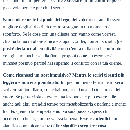
rischiano di farti perdere le staffe e
sfociare in un conflitto
poco
piacevole per te e per chi ti segue.
Non cadere nelle trappole dell'ego
, del voler mostrare di essere
migliore degli altri o di ricercare sostegno in un momento di
sconforto. Se le cose con una cliente non vanno come vorresti
chiama la tua migliore amica e sfogati con lei, non sui social. Quel
post è dettato dall'emotività
e non c'entra nulla con il confronto
con gli altri, anche se alla fine ti proponi come un esempio di
mindset positivo perché hai superato il conflitto con la tua cliente.
Come riconosci un post impulsivo?
Mentre lo scrivi ti senti più
leggera e non era pianificato.
In quel momento fermati e inizia a
scrivere sul tuo diario, se ne hai uno, o chiamata la tua amica del
cuore. Se pensi ci sia davvero una lezione che può essere utile
anche agli altri, prenditi tempo per metabolizzarla e parlane a mente
lucida, quando la tempesta emotiva sarà passata. spesso ti
accorgerai che no, non ne valeva la pena.
Essere autentici
non
significa comunicare senza filtri:
significa scegliere cosa