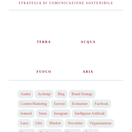
STRATEGIA DI COMUNICAZIONE SOSTENIBILE
TERRA
ACQUA
FUOCO
ARIA
Analisi
Archetipi
Blog
Brand Strategy
Content Marketing
Esercizi
Evoluzione
Facebook
featured
Inizio
Instagram
Intelligenze Artificiali
Lanci
Libri
Mindset
Newsletter
Organizzazione